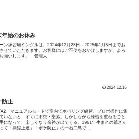
末年始のお休み
ーン練習場ミングルは、2024年12月28日～2025年1月5日までお
させていただきます。お客様にはご不便をおかけしますが、よろ
お願いします。 管理人
2024.12.16
ケ防止
ATA2 マニュアルモードで室内でホバリング練習。プロポ操作に集
ていないと、すぐに衝突・墜落。しかしながら練習を重ねるごと
手になって、楽しくなり余裕が出てくる。1951年生まれの爺さん
って「操縦上達」「ボケ防止」の一石二鳥で...