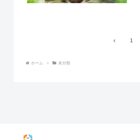
前
1
へ
ホーム
未分類