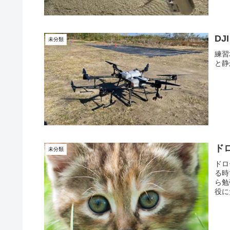
DJI
未分類
練習
と静
ド
未分類
ドロ
る時
ら勉
役に