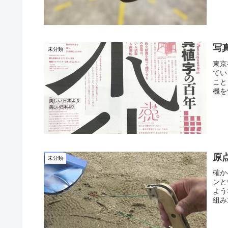
写
未分類
東京
てい
こと
機を
原
未分類
確か
ンと
よう
組み