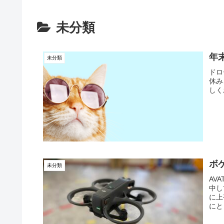
未分類
年
未分類
ドロ
休み
しく
ボ
未分類
AV
中し
に上
にと