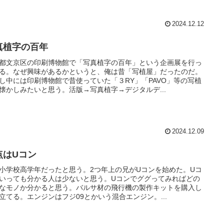
2024.12.12
真植字の百年
都文京区の印刷博物館で「写真植字の百年」という企画展を行っ
る。なぜ興味があるかというと、俺は昔「写植屋」だったのだ。
し中には印刷博物館で昔使っていた「３RY」「PAVO」等の写植
懐かしみたいと思う。活版→写真植字→デジタルデ...
2024.12.09
点はUコン
小学校高学年だったと思う。2つ年上の兄がUコンを始めた。Uコ
いっても分かる人は少ないと思う。Uコンでググってみればどの
なモノか分かると思う。バルサ材の飛行機の製作キットを購入し
立てる。エンジンはフジ09とかいう混合エンジン。...