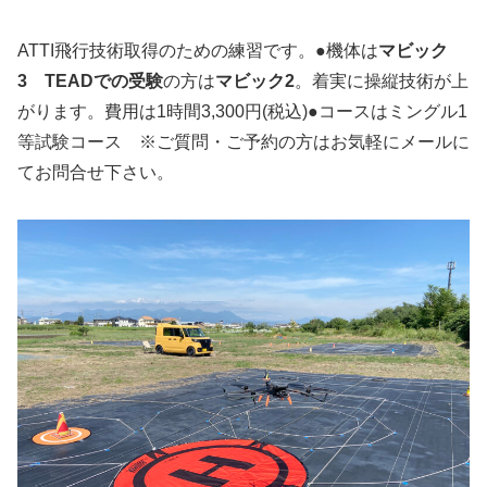
ATTI飛行技術取得のための練習です。●機体は
マビック
3 TEADでの受験
の方は
マビック2
。着実に操縦技術が上
がります。費用は1時間3,300円(税込)●コースはミングル1
等試験コース ※ご質問・ご予約の方はお気軽にメールに
てお問合せ下さい。